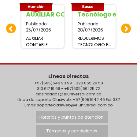
TE RECEPCIONISTA
AUXILIAR CONTABLE
Tecnólogo en HSE
je
Publicado:
Publicado:
Pub
25/07/2026
28/07/2026
30/
AUXILIAR
REQUERIMOS
¡Es
CONTABLE Y
TECNOLOGO EN
con
ASESORA DE
HSEQ con
Je
COBROEmpresa
experiencia,
Co
ta
requiere
liderazgo,
exp
Técnico,
comunicación,
co
Líneas Directas
cia.
Tecnólogo o
enviar hoja de
en
Profesional en
+57(605)649 90 99 - 320 665 29 58
vida:.
mar
310 617 19 69 - +57(605)661 25 72
áreas afines
mihojadevida15@gmail.co
p
clasificados@eluniversal.com.co
para los cargos
en asunto
car
Línea de soporte Clasiweb: +57(605)642 46 Ext: 337
de Auxiliar
especificar
Bu
Email: soporteclasiweb@eluniversal.com.co
Contable y
cargo.
pe
Asesora de
lid
Horarios y puntos de atención
cobro, con
org
mínimo un año
co
Términos y condiciones
de experiencia.
car