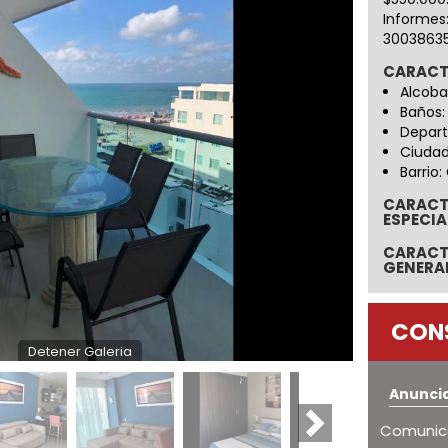
Informes
30038635
CARACT
Alcoba
Baños:
Depart
Ciudad
Barrio:
CARACT
ESPECIA
CARACT
GENERA
CON
Detener Galeria
Anunci
Comunica