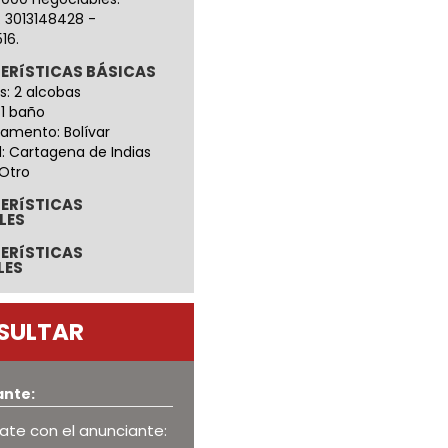
: 3013148428 -
16.
ERíSTICAS BÁSICAS
s: 2 alcobas
 1 baño
amento: Bolívar
: Cartagena de Indias
 Otro
ERíSTICAS
LES
ERíSTICAS
LES
SULTAR
ante:
te con el anunciante: