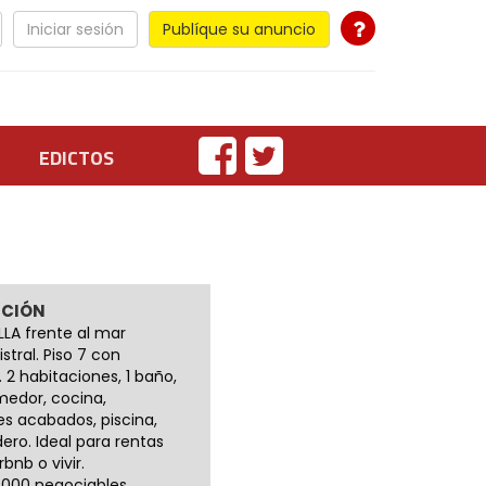
Iniciar sesión
Publíque su anuncio
EDICTOS
PCIÓN
LLA frente al mar
istral. Piso 7 con
 2 habitaciones, 1 baño,
medor, cocina,
es acabados, piscina,
ero. Ideal para rentas
rbnb o vivir.
.000 negociables.