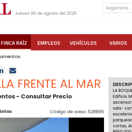
Registrarse
Jueves 06 de agosto del 2026
FINCA RAÍZ
EMPLEOS
VEHÍCULOS
VARIOS
tamentos
LA FRENTE AL MAR
DESCRI
LA BOQUI
ntos - Consultar Precio
Edificio M
ascensor.
sala- co
isitas
Código de aviso: 528895
excelent
parquead
cortas, Ai
$550.000