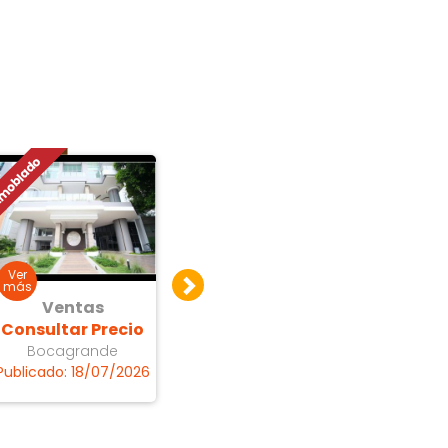
Ventas
Ventas
V
Consultar Precio
Consultar Precio
$ 97
Bocagrande
Bocagrande
Publicado: 18/07/2026
Publicado: 15/07/2026
Publicad