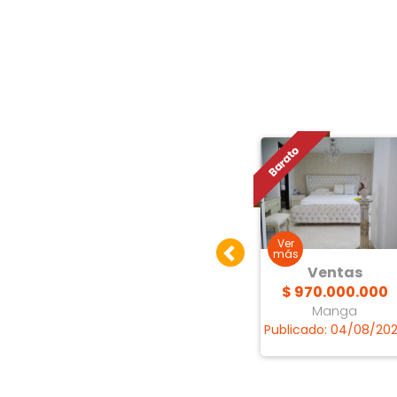
as
Ventas
Ventas
 Precio
Consultar Precio
$ 970.000.000
ande
Bocagrande
Manga
8/07/2026
Publicado: 15/07/2026
Publicado: 04/08/20