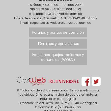
+57(605)649 90 99 - 320 665 29 58
310 617 19 69 - +57(605)661 25 72
clasificados@eluniversal.com.co
Línea de soporte Clasiweb: +57(605)642 46 Ext: 337
Email: soporteclasiweb@eluniversal.com.co
Horarios y puntos de atención
Términos y condiciones
Peticiones, quejas, reclamos y
denuncias (PQRSD)
© Todos los derechos reservados. Se prohíbe la copia,
redistribución o retransmisión de cualquier material
incluido en esta página.
Dirección: Pie del Cerro Cra. 17 # 29B-40 Cartagena,
Colombia PBX: (575)649 90 99