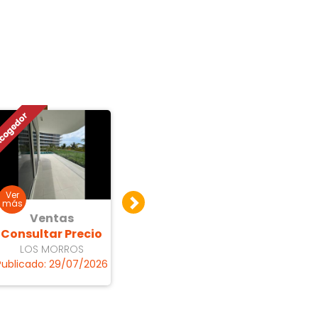
Ventas
Ventas
V
Consultar Precio
Consultar Precio
Consu
LOS MORROS
Bocagrande
Bo
Publicado: 29/07/2026
Publicado: 15/07/2026
Publica