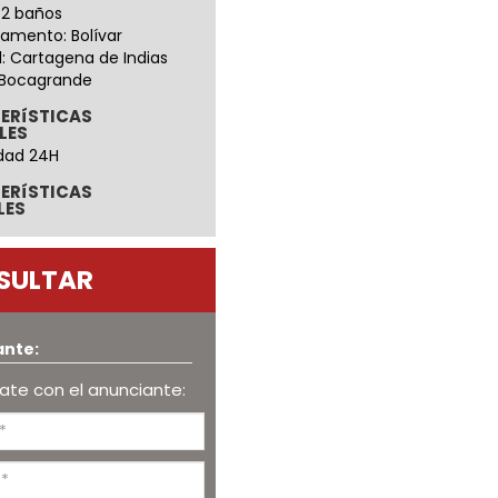
 2 baños
amento: Bolívar
: Cartagena de Indias
: Bocagrande
ERíSTICAS
LES
dad 24H
ERíSTICAS
LES
SULTAR
ante:
te con el anunciante: