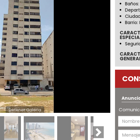
Baños:
Depart
Ciudad
Barrio
CARACT
ESPECIA
Seguri
CARACT
GENERA
CON
Anunci
Comunica
Detener Galeria