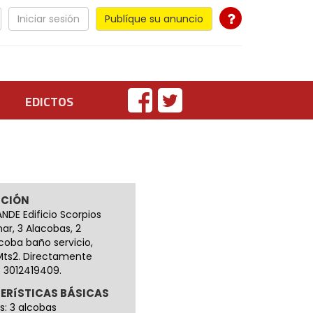
Iniciar sesión
Publíque su anuncio
EDICTOS
PCIÓN
DE Edificio Scorpios
mar, 3 Alacobas, 2
coba baño servicio,
Mts2. Directamente
: 3012419409.
ERíSTICAS BÁSICAS
s: 3 alcobas