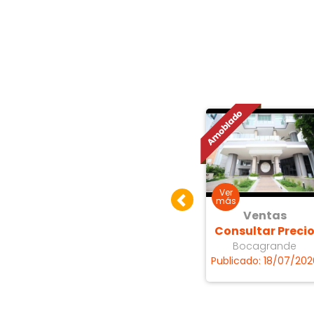
as
Ventas
Ventas
 Precio
Consultar Precio
Consultar Preci
RROS
Bocagrande
Bocagrande
9/07/2026
Publicado: 15/07/2026
Publicado: 18/07/202