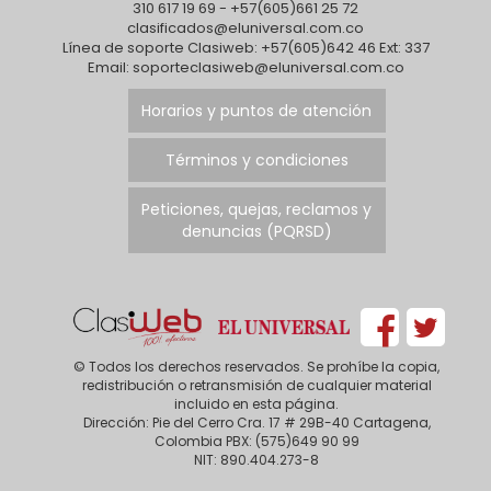
310 617 19 69 - +57(605)661 25 72
clasificados@eluniversal.com.co
Línea de soporte Clasiweb: +57(605)642 46 Ext: 337
Email: soporteclasiweb@eluniversal.com.co
Horarios y puntos de atención
Términos y condiciones
Peticiones, quejas, reclamos y
denuncias (PQRSD)
© Todos los derechos reservados. Se prohíbe la copia,
redistribución o retransmisión de cualquier material
incluido en esta página.
Dirección: Pie del Cerro Cra. 17 # 29B-40 Cartagena,
Colombia PBX: (575)649 90 99
NIT: 890.404.273-8