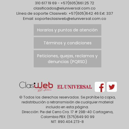
310 617 19 69 - +57(605)661 25 72
clasificados@eluniversal.com.co
Línea de soporte Clasiweb: +57(605)642 46 Ext: 337
Email: soporteclasiweb@eluniversal.com.co
Horarios y puntos de atención
Términos y condiciones
Peticiones, quejas, reclamos y
denuncias (PQRSD)
© Todos los derechos reservados. Se prohíbe la copia,
redistribución o retransmisión de cualquier material
incluido en esta página.
Dirección: Pie del Cerro Cra. 17 # 29B-40 Cartagena,
Colombia PBX: (575)649 90 99
NIT: 890.404.273-8