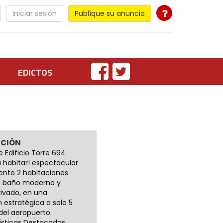
Iniciar sesión
Publíque su anuncio
EDICTOS
PCIÓN
 Edificio Torre 694
a habitar! espectacular
nto 2 habitaciones
 1 baño moderno y
rivado, en una
 estratégica a solo 5
del aeropuerto.
ísticas Destacadas