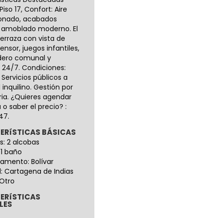
Piso 17, Confort: Aire
onado, acabados
 amoblado moderno. El
 Terraza con vista de
ensor, juegos infantiles,
dero comunal y
a 24/7. Condiciones:
, Servicios públicos a
 inquilino. Gestión por
ria. ¿Quieres agendar
a o saber el precio? :
47.
ERíSTICAS BÁSICAS
s: 2 alcobas
 1 baño
amento: Bolívar
: Cartagena de Indias
 Otro
ERíSTICAS
LES