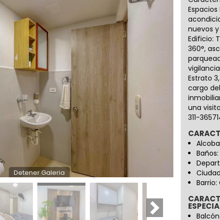
Espacios 
acondici
nuevos y
Edificio:
360°, asc
parquea
vigilanci
Estrato 3
cargo del
inmobilia
una visit
311-36571
CARACT
Alcoba
Baños:
Depart
Ciudad
Detener Galeria
Barrio:
CARACT
ESPECIA
Balcón