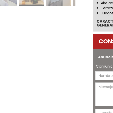
Aire a
Terraz
Juegos
CARACT
GENERA
CON
Anunci
Comunica