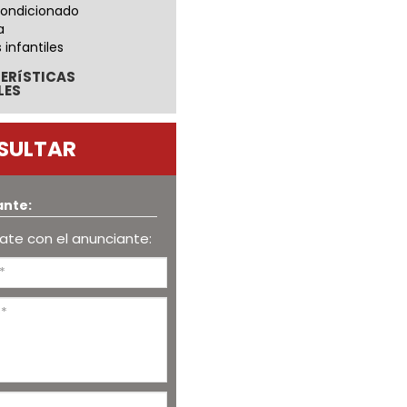
condicionado
a
 infantiles
ERíSTICAS
LES
SULTAR
ante:
te con el anunciante: