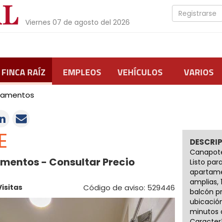
Registrarse
Viernes 07 de agosto del 2026
FINCA RAÍZ
EMPLEOS
VEHÍCULOS
VARIOS
tamentos
E
DESCRI
Canapote
amentos - Consultar Precio
Listo par
apartame
amplias,
Visitas
Código de aviso: 529446
balcón p
ubicación
minutos 
Caracter