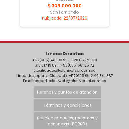
$ 339.000.000
San Fernando
Publicado: 22/07/2026
Líneas Directas
+57(605)649 90 99 - 320 665 29 58
310 617 19 69 - +57(605)661 25 72
clasificados@eluniversal.com.co
Línea de soporte Clasiweb: +57(605)642 46 Ext: 337
Email: soporteclasiweb@eluniversal.com.co
Horarios y puntos de atención
Términos y condiciones
Peticiones, quejas, reclamos y
denuncias (PQRSD)