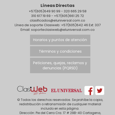
Líneas Directas
+57(605)649 90 99 - 320 665 29 58
310 617 19 69 - +57(605)661 25 72
clasificados@eluniversal.com.co
Línea de soporte Clasiweb: +57(605)642 46 Ext: 337
Email: soporteclasiweb@eluniversal.com.co
Horarios y puntos de atención
Términos y condiciones
Peticiones, quejas, reclamos y
denuncias (PQRSD)
© Todos los derechos reservados. Se prohíbe la copia,
redistribución o retransmisión de cualquier material
incluido en esta página.
Dirección: Pie del Cerro Cra. 17 # 29B-40 Cartagena,