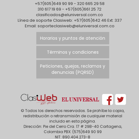
+57(605)649 90 99 - 320 665 29 58
310 617 19 69 - +57(605)661 25 72
clasificados@eluniversal.com.co
Línea de soporte Clasiweb: +57(605)642 46 Ext: 337
Email: soporteclasiweb@eluniversal.com.co
Horarios y puntos de atención
Términos y condiciones
Peticiones, quejas, reclamos y
denuncias (PQRSD)
© Todos los derechos reservados. Se prohíbe la copia,
redistribución o retransmisión de cualquier material
incluido en esta página.
Dirección: Pie del Cerro Cra. 17 # 29B-40 Cartagena,
Colombia PBX: (575)649 90 99
NIT: 890.404.273-8