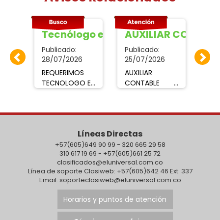
 con experiencia
Tecnólogo en HSEQ
AUXILIAR CONTABL
Ta
Publicado:
Publicado:
Pub
28/07/2026
25/07/2026
10/
ere
REQUERIMOS
AUXILIAR
NEC
con
TECNOLOGO EN
CONTABLE Y
Ta
HSEQ con
ASESORA DE
De
clos
experiencia,
COBROEmpresa
s
ar y
liderazgo,
requiere
ev
comunicación,
Técnico,
exp
Líneas Directas
cente2021@hotmail.com
enviar hoja de
Tecnólogo o
Int
vida:.
+57(605)649 90 99 - 320 665 29 58
Profesional en
lla
310 617 19 69 - +57(605)661 25 72
mihojadevida15@gmail.com
áreas afines
323
clasificados@eluniversal.com.co
en asunto
para los cargos
Línea de soporte Clasiweb: +57(605)642 46 Ext: 337
especificar
de Auxiliar
Email: soporteclasiweb@eluniversal.com.co
cargo.
Contable y
Asesora de
Horarios y puntos de atención
cobro, con
mínimo un año