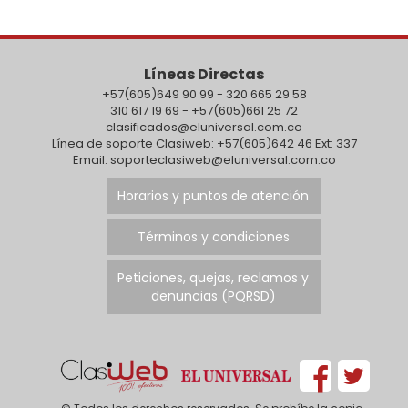
Líneas Directas
+57(605)649 90 99 - 320 665 29 58
310 617 19 69 - +57(605)661 25 72
clasificados@eluniversal.com.co
Línea de soporte Clasiweb: +57(605)642 46 Ext: 337
Email: soporteclasiweb@eluniversal.com.co
Horarios y puntos de atención
Términos y condiciones
Peticiones, quejas, reclamos y
denuncias (PQRSD)