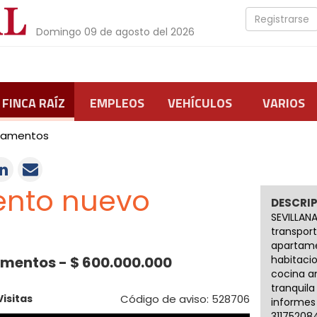
Registrarse
Domingo 09 de agosto del 2026
FINCA RAÍZ
EMPLEOS
VEHÍCULOS
VARIOS
tamentos
nto nuevo
DESCRI
SEVILLANA
transport
apartam
amentos - $ 600.000.000
habitaci
cocina a
tranquil
Visitas
Código de aviso: 528706
informes
31175208