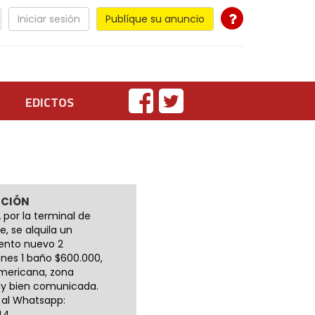
Iniciar sesión
Publíque su anuncio
EDICTOS
PCIÓN
 por la terminal de
e, se alquila un
ento nuevo 2
ones 1 baño $600.000,
mericana, zona
a y bien comunicada.
 al Whatsapp:
44