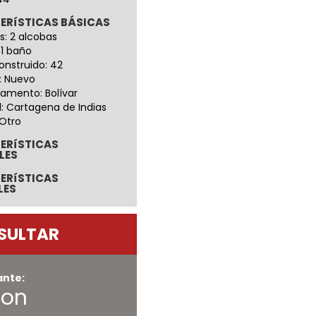
ERíSTICAS BÁSICAS
s: 2 alcobas
 1 baño
onstruido: 42
: Nuevo
amento: Bolívar
: Cartagena de Indias
 Otro
ERíSTICAS
LES
ERíSTICAS
LES
SULTAR
ante:
son