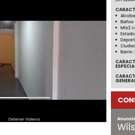
CARACT
Alcoba
Baños:
Mts2 c
Estado
Depart
Ciudad
Barrio:
CARACT
ESPECIA
CARACT
GENERA
CON
Anunci
Detener Galeria
Wil