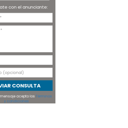
te con el anunciante:
VIAR CONSULTA
el mensaje acepto los
Términos
y condiciones