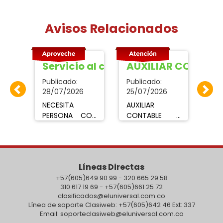
Avisos Relacionados
 con experiencia
Servicio al cliente
AUXILIAR CONTABL
Em
Publicado:
Publicado:
Pub
28/07/2026
25/07/2026
Se
ere
NECESITA
AUXILIAR
em
con
PERSONA CON
CONTABLE Y
do
EXPERIENCIA EN
ASESORA DE
pa
clos
SISTEMA,
COBROEmpresa
2-
ar y
SERVICIO AL
requiere
se
CLIENTE,
Técnico,
ti
Líneas Directas
cente2021@hotmail.com
SOPORTE Y
Tecnólogo o
l
EXCEL,
+57(605)649 90 99 - 320 665 29 58
Profesional en
pl
310 617 19 69 - +57(605)661 25 72
preferiblemente
áreas afines
est
clasificados@eluniversal.com.co
( HOMBRES).
para los cargos
pod
Línea de soporte Clasiweb: +57(605)642 46 Ext: 337
Enviar hojas de
de Auxiliar
tr
Email: soporteclasiweb@eluniversal.com.co
vida Correo:
Contable y
tie