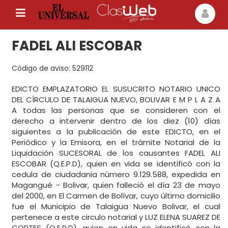
FADEL ALI ESCOBAR
Código de aviso: 529112
EDICTO EMPLAZATORIO EL SUSUCRITO NOTARIO UNICO
DEL CÍRCULO DE TALAIGUA NUEVO, BOLIVAR E M P L A Z A
A todas las personas que se consideren con el
derecho a intervenir dentro de los diez (10) días
siguientes a la publicación de este EDICTO, en el
Periódico y la Emisora, en el trámite Notarial de la
Liquidación SUCESORAL de los causantes FADEL ALI
ESCOBAR (Q.E.P.D), quien en vida se identificó con la
cedula de ciudadania número 9.129.588, expedida en
Magangué - Bolivar, quien falleció el día 23 de mayo
del 2000, en El Carmen de Bolívar, cuyo último domicilio
fue el Municipio de Talaigua Nuevo Bolivar, el cual
pertenece a este circulo notarial y LUZ ELENA SUAREZ DE
CORTES (Q.E.P.D), quien en vida se identificó con la