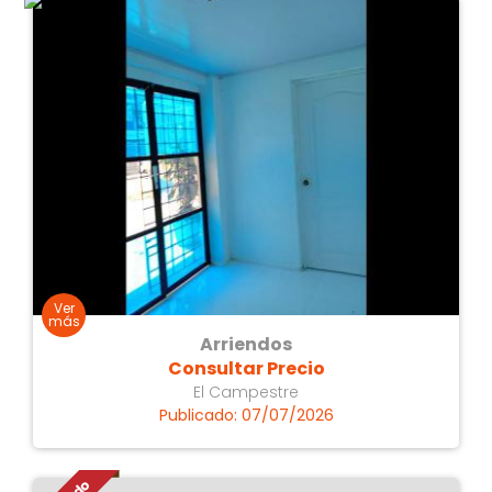
Nuevo
1
Usado
2
Baños
2 baños
1
3 baños
2
Arriendos
Consultar Precio
El Campestre
Publicado: 07/07/2026