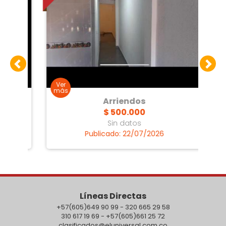
Arriendos
$ 500.000
Sin datos
Publicado: 22/07/2026
Líneas Directas
+57(605)649 90 99 - 320 665 29 58
310 617 19 69 - +57(605)661 25 72
clasificados@eluniversal.com.co