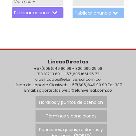
Ver más
vacio
Publicar anuncio
Publicar anuncio
Líneas Directas
+57(605)649 90 99 - 320 665 29 58
310 617 19 69 - +57(605)661 25 72
clasificados@eluniversal.com.co
Línea de soporte Clasiweb: +57(605)649 90 99 Ext: 337
Email: soporteclasiweb@eluniversal.com.co
Horarios y puntos de atención
Términos y condiciones
Peticiones, quejas, reclamos y
denuncias (PQRSD)