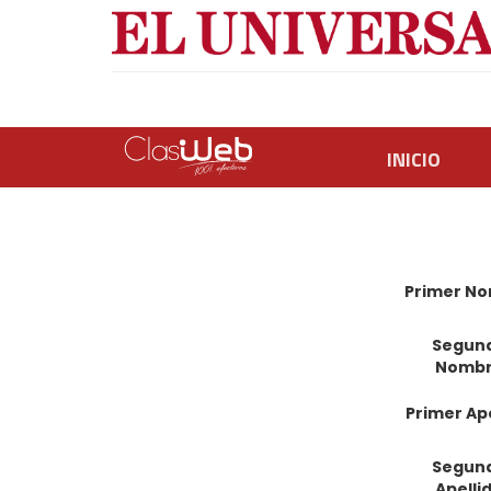
INICIO
Primer N
Segun
Nomb
Primer Ape
Segun
Apelli