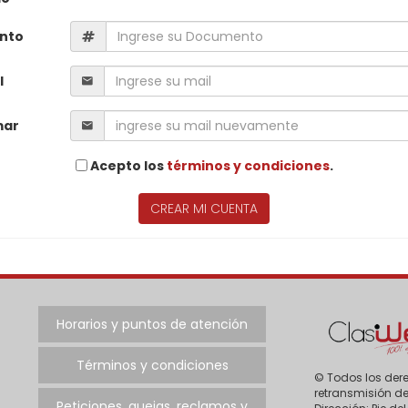
nto
l
mar
Acepto los
términos y condiciones
.
CREAR MI CUENTA
Horarios y puntos de atención
Términos y condiciones
© Todos los dere
retransmisión de
Peticiones, quejas, reclamos y