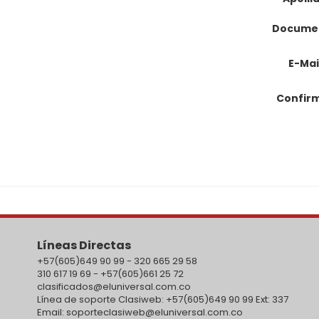
Docume
E-Mai
Confir
Líneas Directas
+57(605)649 90 99 - 320 665 29 58
310 617 19 69 - +57(605)661 25 72
clasificados@eluniversal.com.co
Línea de soporte Clasiweb: +57(605)649 90 99 Ext: 337
Email: soporteclasiweb@eluniversal.com.co