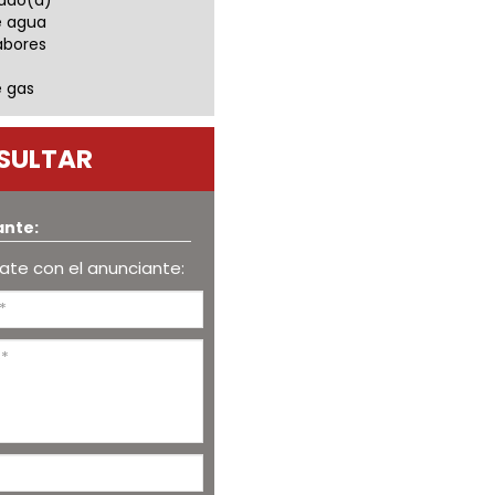
ado(a)
e agua
abores
e gas
SULTAR
ante:
te con el anunciante: