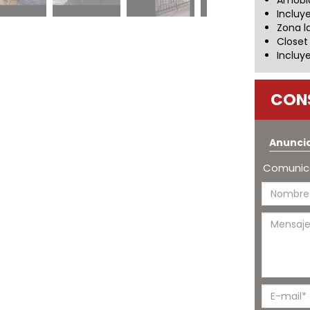
Amobl
Incluy
Zona l
Closet
Incluy
CON
Anunci
Comunica