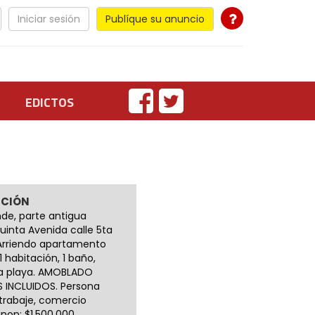
Iniciar sesión
Publíque su anuncio
EDICTOS
PCIÓN
de, parte antigua
Quinta Avenida calle 5ta
Arriendo apartamento
 1 habitación, 1 baño,
la playa. AMOBLADO
S INCLUIDOS. Persona
 trabaje, comercio
non: $1.500.000.