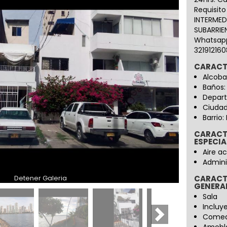
Requisit
INTERMED
SUBARRIE
Whatsapp
321912160
CARACT
Alcoba
Baños:
Depart
Ciudad
Barrio
CARACT
ESPECIA
Aire a
Admini
CARACT
Detener Galeria
GENERA
Sala
Incluye
Come