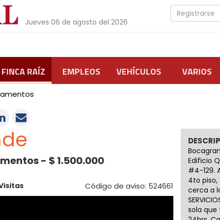
Registrarse
Jueves 06 de agosto del 2026
FINCA RAÍZ
EMPLEOS
VEHÍCULOS
VARIOS
tamentos
nde
DESCRI
Bocagran
mentos - $ 1.500.000
Edificio 
#4-129. 
4to piso,
Visitas
Código de aviso: 524661
cerca a 
SERVICIO
sola que
24hrs. Ca