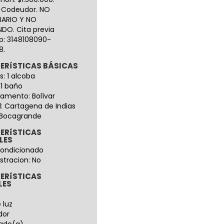
o Codeudor. NO
IARIO Y NO
NDO. Cita previa
: 3148108090-
8.
ERíSTICAS BÁSICAS
s: 1 alcoba
 1 baño
amento: Bolívar
: Cartagena de Indias
: Bocagrande
ERíSTICAS
LES
condicionado
stracion: No
ERíSTICAS
LES
 luz
dor