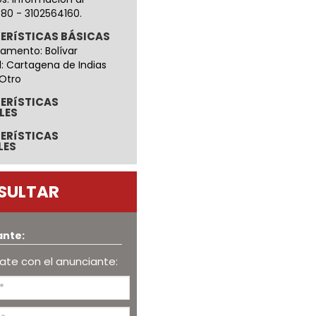
80 - 3102564160.
ERíSTICAS BÁSICAS
amento: Bolívar
: Cartagena de Indias
 Otro
ERíSTICAS
LES
ERíSTICAS
LES
SULTAR
ante:
te con el anunciante: