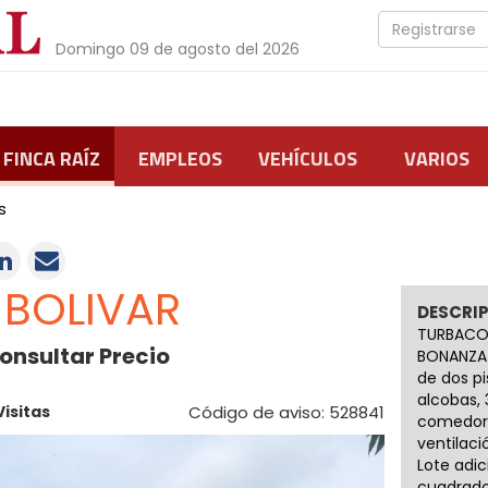
Registrarse
Domingo 09 de agosto del 2026
FINCA RAÍZ
EMPLEOS
VEHÍCULOS
VARIOS
s
BOLIVAR
DESCRI
TURBACO
onsultar Precio
BONANZA 
de dos pi
alcobas, 
Visitas
Código de aviso: 528841
comedor, 
ventilaci
Lote adic
cuadrado