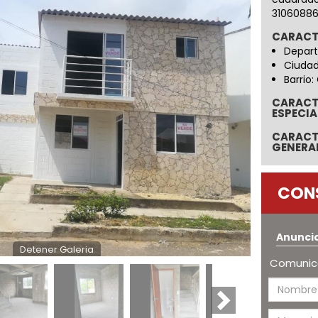
31060886
CARACT
Depart
Ciudad
Barrio:
CARACT
ESPECIA
CARACT
GENERA
CON
Anunci
Detener Galeria
Comunica