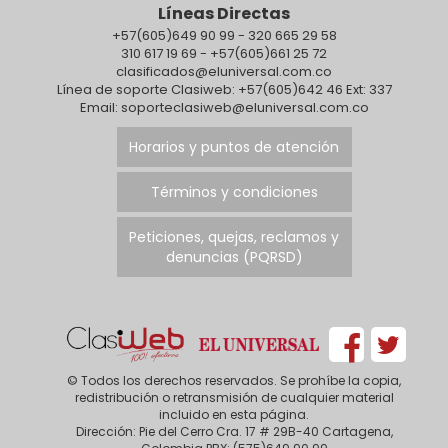
Líneas Directas
+57(605)649 90 99 - 320 665 29 58
310 617 19 69 - +57(605)661 25 72
clasificados@eluniversal.com.co
Línea de soporte Clasiweb: +57(605)642 46 Ext: 337
Email: soporteclasiweb@eluniversal.com.co
Horarios y puntos de atención
Términos y condiciones
Peticiones, quejas, reclamos y
denuncias (PQRSD)
© Todos los derechos reservados. Se prohíbe la copia,
redistribución o retransmisión de cualquier material
incluido en esta página.
Dirección: Pie del Cerro Cra. 17 # 29B-40 Cartagena,