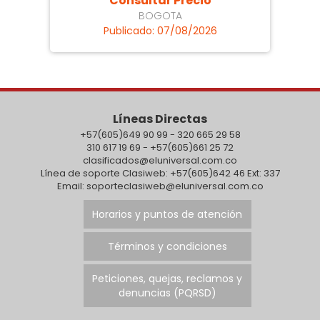
Consultar Precio
BOGOTA
Publicado: 07/08/2026
Líneas Directas
+57(605)649 90 99 - 320 665 29 58
310 617 19 69 - +57(605)661 25 72
clasificados@eluniversal.com.co
Línea de soporte Clasiweb: +57(605)642 46 Ext: 337
Email: soporteclasiweb@eluniversal.com.co
Horarios y puntos de atención
Términos y condiciones
Peticiones, quejas, reclamos y
denuncias (PQRSD)