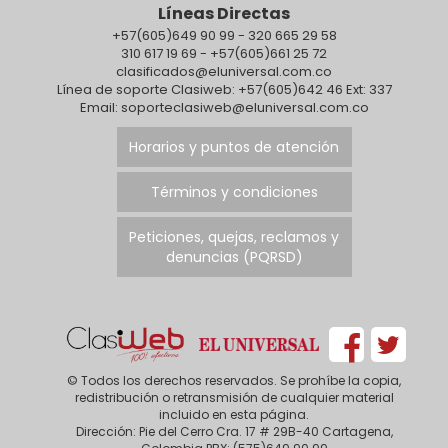
Líneas Directas
+57(605)649 90 99 - 320 665 29 58
310 617 19 69 - +57(605)661 25 72
clasificados@eluniversal.com.co
Línea de soporte Clasiweb: +57(605)642 46 Ext: 337
Email: soporteclasiweb@eluniversal.com.co
Horarios y puntos de atención
Términos y condiciones
Peticiones, quejas, reclamos y
denuncias (PQRSD)
© Todos los derechos reservados. Se prohíbe la copia,
redistribución o retransmisión de cualquier material
incluido en esta página.
Dirección: Pie del Cerro Cra. 17 # 29B-40 Cartagena,