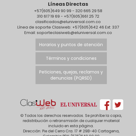
Líneas Directas
+57(605)649 90 99 - 320 665 29 58
310 617 19 69 - +57(605)661 25 72
clasificados@eluniversal.com.co
Línea de soporte Clasiweb: +57(605)642 46 Ext: 337
Email: soporteclasiweb@eluniversal.com.co
Horarios y puntos de atención
Términos y condiciones
Peticiones, quejas, reclamos y
denuncias (PQRSD)
© Todos los derechos reservados. Se prohíbe la copia,
redistribución o retransmisión de cualquier material
incluido en esta página.
Dirección: Pie del Cerro Cra. 17 # 29B-40 Cartagena,