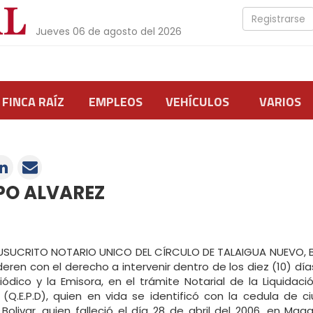
Registrarse
Jueves 06 de agosto del 2026
FINCA RAÍZ
EMPLEOS
VEHÍCULOS
VARIOS
O ALVAREZ
SUCRITO NOTARIO UNICO DEL CÍRCULO DE TALAIGUA NUEVO, BO
eren con el derecho a intervenir dentro de los diez (10) día
iódico y la Emisora, en el trámite Notarial de la Liquida
.E.P.D), quien en vida se identificó con la cedula de ci
livar, quien falleció el día 28 de abril del 2006, en Maga