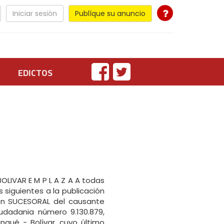
Iniciar sesión
Publíque su anuncio
EDICTOS
LIVAR E M P L A Z A A todas
s siguientes a la publicación
ción SUCESORAL del causante
udadania número 9.130.879,
ngué - Bolívar, cuyo último