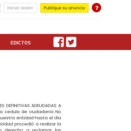
Iniciar sesión
Publíque su anuncio
EDICTOS
ES DEFINITIVAS ADEUDADAS A
 la cedula de ciudadanía No
nuestra entidad hasta el día
tidad procedió a realizar la
on derecho a reclamar las