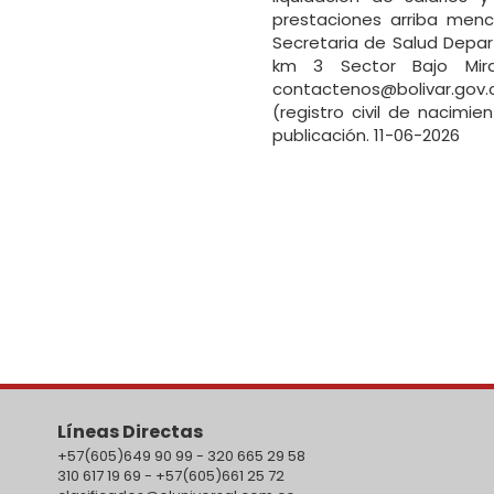
prestaciones arriba menc
Secretaria de Salud Depar
km 3 Sector Bajo Miran
contactenos@bolivar.gov.
(registro civil de nacimie
publicación. 11-06-2026
Líneas Directas
+57(605)649 90 99 - 320 665 29 58
310 617 19 69 - +57(605)661 25 72