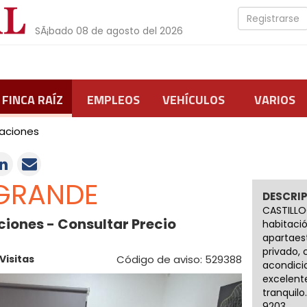
Registrarse
SÃ¡bado 08 de agosto del 2026
FINCA RAÍZ
EMPLEOS
VEHÍCULOS
VARIOS
aciones
GRANDE
DESCRI
CASTILLO
ciones - Consultar Precio
habitaci
apartaes
privado, 
Visitas
Código de aviso: 529388
acondici
excelent
tranquilo
9203