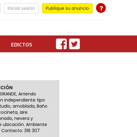
Iniciar sesión
Publíque su anuncio
EDICTOS
PCIÓN
GRANDE, Arriendo
ón independiente tipo
tudio, amoblada, Baño
cocineta, aire
onado, nevera y
e ubicación. Ambiente
. Contacto: 316 307