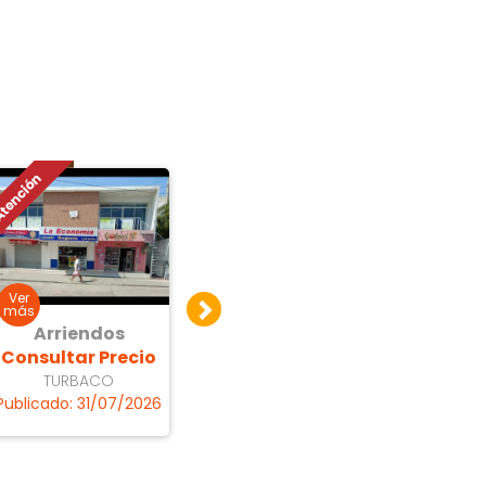
Arriendos
Arriendos
Ar
Consultar Precio
$ 500.000
Consu
TURBACO
Sin datos
Pie
Publicado: 31/07/2026
Publicado: 22/07/2026
Publicad