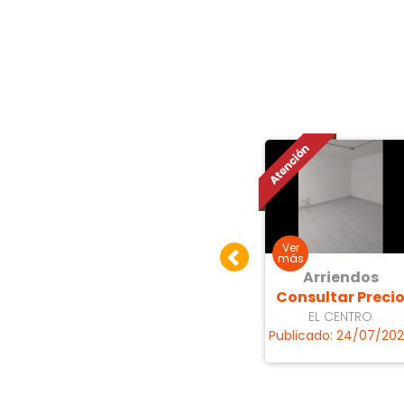
dos
Arriendos
Arriendos
 Precio
Consultar Precio
Consultar Preci
stre
EL CENTRO
EL CENTRO
7/07/2026
Publicado: 05/08/2026
Publicado: 24/07/20