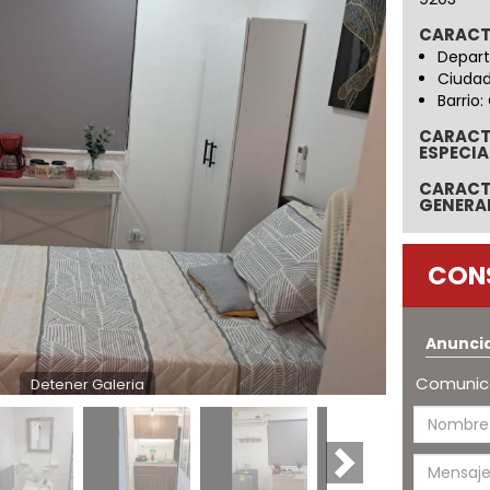
CARACT
Depart
Ciudad
Barrio:
CARACT
ESPECIA
CARACT
GENERA
CON
Anunci
Comunica
Detener Galeria