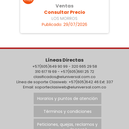
Ventas
Consultar Precio
LOS MORROS
Publicado: 29/07/2026
Líneas Directas
+57(605)649 90 99 - 320 665 29 58
310 617 19 69 - +57(605)661 25 72
clasificados@eluniversal.com.co
Línea de soporte Clasiweb: +57(605)642 46 Ext: 337
Email: soporteclasiweb@eluniversal.com.co
Horarios y puntos de atención
Términos y condiciones
Peticiones, quejas, reclamos y