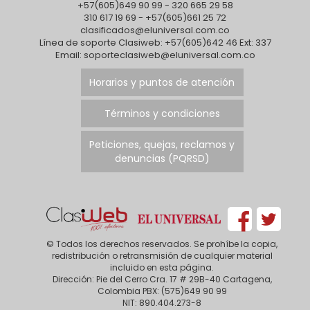
+57(605)649 90 99 - 320 665 29 58
310 617 19 69 - +57(605)661 25 72
clasificados@eluniversal.com.co
Línea de soporte Clasiweb: +57(605)642 46 Ext: 337
Email: soporteclasiweb@eluniversal.com.co
Horarios y puntos de atención
Términos y condiciones
Peticiones, quejas, reclamos y
denuncias (PQRSD)
© Todos los derechos reservados. Se prohíbe la copia,
redistribución o retransmisión de cualquier material
incluido en esta página.
Dirección: Pie del Cerro Cra. 17 # 29B-40 Cartagena,
Colombia PBX: (575)649 90 99
NIT: 890.404.273-8