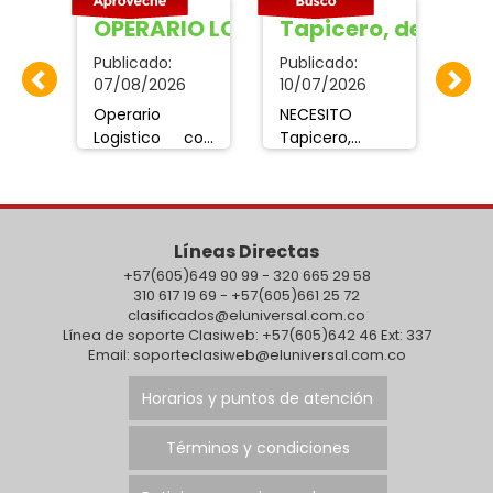
da domestica
OPERARIO LOGISTICO
Tapicero, decora
Do
11/07/2026
Publicado:
Publicado:
Pub
07/08/2026
10/07/2026
16/
ita
Operario
NECESITO
Se
Logistico con
Tapicero, y
Do
licencia de
Decoradora de
exp
jar
conducion C1
salón de
par
 la
enviar HV .
eventos con
de 
 No
lubricamos.facturacion@gmail.com
experiencia.
pri
que
Líneas Directas
Interesados.
adm
ni
+57(605)649 90 99 - 320 665 29 58
llamar:
Los
310 617 19 69 - +57(605)661 25 72
3234891789.
clasificados@eluniversal.com.co
Línea de soporte Clasiweb: +57(605)642 46 Ext: 337
r a
Email: soporteclasiweb@eluniversal.com.co
ial.
Horarios y puntos de atención
 el
 el
Términos y condiciones