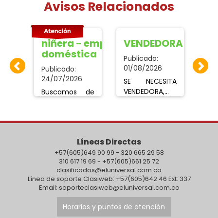
Avisos Relacionados
e cocina
niñera - empleada
VENDEDORA
Em
doméstica
Publicado:
Pub
01/08/2026
Publicado:
Se
24/07/2026
SE NECESITA
em
o!
VENDEDORA,
Buscamos de
do
 de
TRABAJAR EN
una niñera -
pa
con
C.C CARIBE
empleada
2-
PLAZA
doméstica
se
a
CARTAGENA,
interna para el
ti
Líneas Directas
os,
HOJA DE VIDA
cuidado de un
l
+57(605)649 90 99 - 320 665 29 58
AL WHATSAPP
niño de 3
pl
310 617 19 69 - +57(605)661 25 72
 y
323 7497051,
años,Con
est
clasificados@eluniversal.com.co
armehojasdevida@gmail.
descanso los
pod
Línea de soporte Clasiweb: +57(605)642 46 Ext: 337
una
fines de
tr
Email: soporteclasiweb@eluniversal.com.co
con
semana
tie
acordado
Pu
Horarios y puntos de atención
ón y
Requisitos:
tr