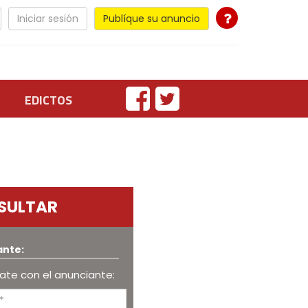
Iniciar sesión
Publíque su anuncio
EDICTOS
SULTAR
ante:
te con el anunciante: