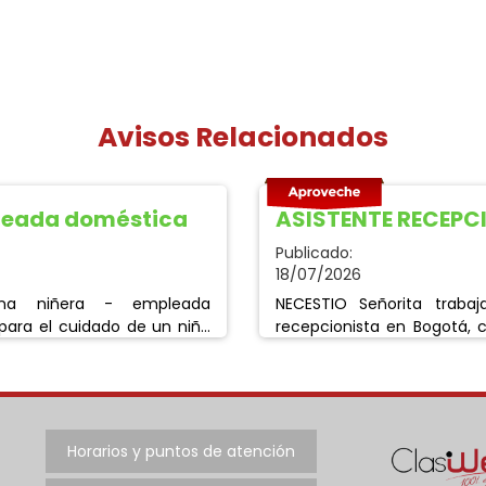
Avisos Relacionados
leada doméstica
ASISTENTE RECEPC
Publicado:
18/07/2026
NECESTIO Señorita trabajar como asistente
para el cuidado de un niño
recepcionista en Bogotá, con, sin experiencia.
canso los fines de semana
Bien presentada, ofrecese vivienda. Celular:
itos: Educación mínima
3153461353.
, Con experiencia 2 años en
da en labores domésticas
 Si no cumple con esto datos
Horarios y puntos de atención
mirar,