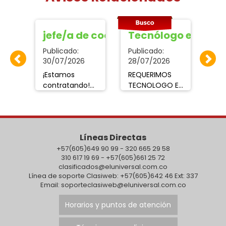
TE RECEPCIONISTA
jefe/a de cocina
Tecnólogo en HSE
V
Publicado:
Publicado:
Pub
30/07/2026
28/07/2026
01/
¡Estamos
REQUERIMOS
SE
contratando!
TECNOLOGO EN
VE
Jefe(a) de
HSEQ con
TR
Cocina con
experiencia,
C.
ta
experiencia
liderazgo,
PLA
comprobada
comunicación,
CA
Líneas Directas
cia.
en pescados,
enviar hoja de
HO
mariscos,
+57(605)649 90 99 - 320 665 29 58
vida:.
AL
310 617 19 69 - +57(605)661 25 72
pastas y
mihojadevida15@gmail.co
32
clasificados@eluniversal.com.co
carnes.
en asunto
ar
Línea de soporte Clasiweb: +57(605)642 46 Ext: 337
Buscamos una
especificar
Email: soporteclasiweb@eluniversal.com.co
persona con
cargo.
liderazgo,
Horarios y puntos de atención
organización y
compromiso.