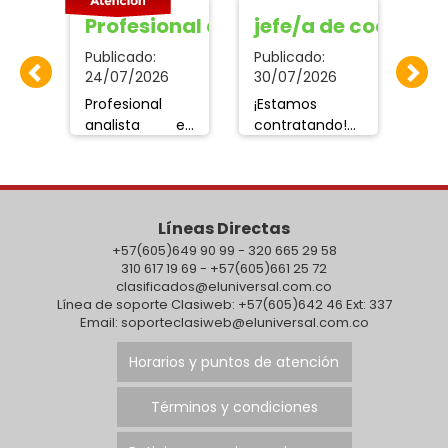
TE RECEPCIONISTA
Profesional analista
jefe/a de cocina
Em
Publicado:
Publicado:
Pub
24/07/2026
30/07/2026
Se
Profesional
¡Estamos
em
analista en
contratando!
do
inventarios y
Jefe(a) de
pa
costo
Cocina con
2-
ta
referente en
experiencia
se
aréa de
comprobada
ti
Líneas Directas
cia.
producto
en pescados,
l
agrícola ( fruta
+57(605)649 90 99 - 320 665 29 58
mariscos,
pl
310 617 19 69 - +57(605)661 25 72
y verdura ) ,
pastas y
est
clasificados@eluniversal.com.co
con
carnes.
pod
Línea de soporte Clasiweb: +57(605)642 46 Ext: 337
experiencia ,
Buscamos una
tr
Email: soporteclasiweb@eluniversal.com.co
enviar hoja de
persona con
tie
vida al coreo
liderazgo,
Pu
Horarios y puntos de atención
Jmcontador9100@gmail.com
organización y
tr
compromiso.
sá
Términos y condiciones
cartagena
dom
barrio Laguito?
Req