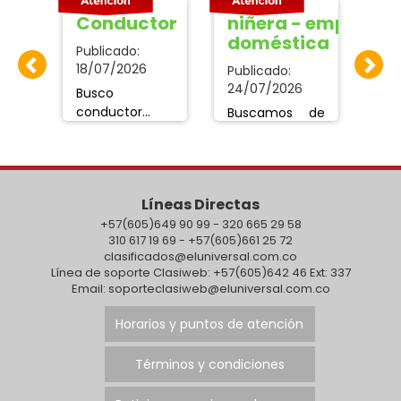
 con experiencia
Conductor
niñera - empleada
OP
doméstica
Publicado:
Pub
18/07/2026
07
Publicado:
24/07/2026
ere
Busco
Ope
con
conductor
Lo
Buscamos de
para manejar
li
una niñera -
clos
carro particular
co
empleada
ar y
Indriver turno
en
doméstica
de 12 horas.
lub
interna para el
Líneas Directas
cente2021@hotmail.com
Escribir al
cuidado de un
siguiente
+57(605)649 90 99 - 320 665 29 58
niño de 3
310 617 19 69 - +57(605)661 25 72
número
años,Con
clasificados@eluniversal.com.co
3116791707
descanso los
Línea de soporte Clasiweb: +57(605)642 46 Ext: 337
fines de
Email: soporteclasiweb@eluniversal.com.co
semana
acordado
Horarios y puntos de atención
Requisitos:
Educación
Términos y condiciones
mínima
básicas