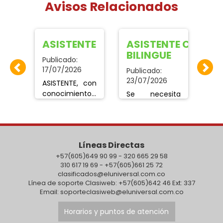
Avisos Relacionados
 al cliente
ASISTENTE
ASISTENTE COMER
C
BILINGUE
Publicado:
Pub
17/07/2026
18/
Publicado:
23/07/2026
ASISTENTE, con
Bu
CON
conocimientos
con
Se necesita
A EN
de chatarrería
pa
mujer con
y todo lo
car
manejo del
 AL
relacionado
Ind
idioma ingles
con metales,
de
para atencion
Líneas Directas
E Y
con
Es
a clientes y
experiencia en
+57(605)649 90 99 - 320 665 29 58
sig
ventas, con
310 617 19 69 - +57(605)661 25 72
mente
elaboración de
nú
disponiblidad
clasificados@eluniversal.com.co
S).
Correos,
311
de horario y
Línea de soporte Clasiweb: +57(605)642 46 Ext: 337
s de
informes y de
para atencion
Email: soporteclasiweb@eluniversal.com.co
manejo de
fines de
oporte20@gmail.com
diferentes
semana,
Horarios y puntos de atención
software
interesados