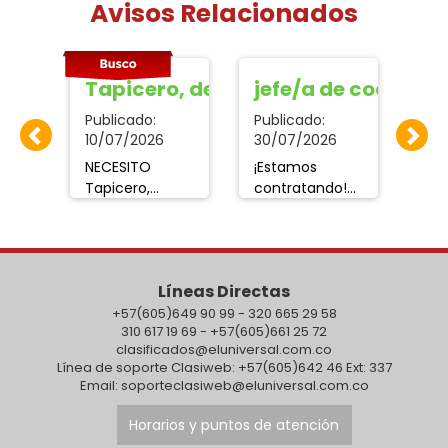
Avisos Relacionados
NTE COMERCIAL
Tapicero, decoradora
jefe/a de cocina
OP
E
Publicado:
Publicado:
Pub
10/07/2026
30/07/2026
07
NECESITO
¡Estamos
Ope
Tapicero, y
contratando!
Lo
ita
Decoradora de
Jefe(a) de
li
con
salón de
Cocina con
co
del
eventos con
experiencia
en
les
experiencia.
comprobada
lub
ion
Líneas Directas
Interesados.
en pescados,
s y
llamar:
+57(605)649 90 99 - 320 665 29 58
mariscos,
con
310 617 19 69 - +57(605)661 25 72
3234891789.
pastas y
d
clasificados@eluniversal.com.co
carnes.
o y
Línea de soporte Clasiweb: +57(605)642 46 Ext: 337
Buscamos una
ion
Email: soporteclasiweb@eluniversal.com.co
persona con
de
liderazgo,
Horarios y puntos de atención
organización y