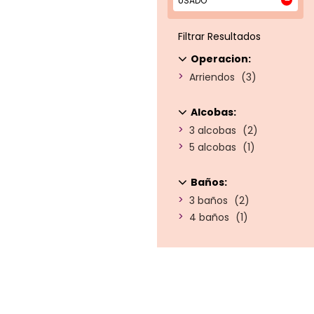
USADO
Filtrar Resultados
Operacion
Arriendos
3
Alcobas
3 alcobas
2
5 alcobas
1
Baños
3 baños
2
4 baños
1