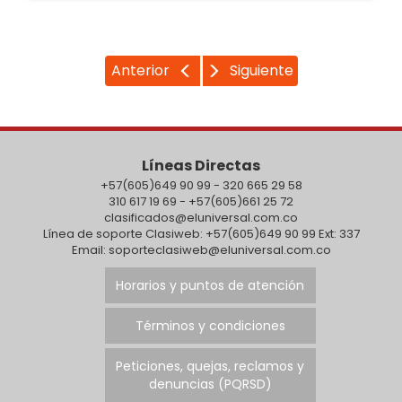
Anterior
Siguiente
Líneas Directas
+57(605)649 90 99 - 320 665 29 58
310 617 19 69 - +57(605)661 25 72
clasificados@eluniversal.com.co
Línea de soporte Clasiweb: +57(605)649 90 99 Ext: 337
Email: soporteclasiweb@eluniversal.com.co
Horarios y puntos de atención
Términos y condiciones
Peticiones, quejas, reclamos y
denuncias (PQRSD)