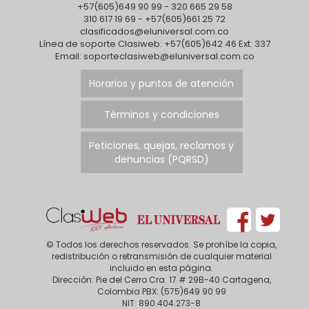
+57(605)649 90 99 - 320 665 29 58
310 617 19 69 - +57(605)661 25 72
clasificados@eluniversal.com.co
Línea de soporte Clasiweb: +57(605)642 46 Ext: 337
Email: soporteclasiweb@eluniversal.com.co
Horarios y puntos de atención
Términos y condiciones
Peticiones, quejas, reclamos y
denuncias (PQRSD)
© Todos los derechos reservados. Se prohíbe la copia,
redistribución o retransmisión de cualquier material
incluido en esta página.
Dirección: Pie del Cerro Cra. 17 # 29B-40 Cartagena,
Colombia PBX: (575)649 90 99
NIT: 890.404.273-8