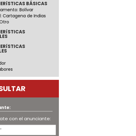
ERíSTICAS BÁSICAS
amento: Bolívar
: Cartagena de Indias
 Otro
ERíSTICAS
LES
ERíSTICAS
LES
dor
abores
SULTAR
ante:
te con el anunciante: