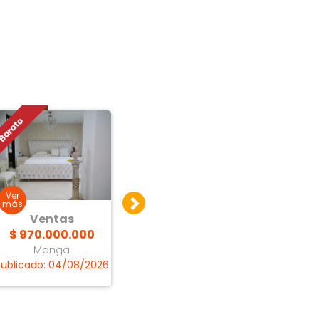
Ventas
Ventas
V
$ 970.000.000
Consultar Precio
Consu
Manga
Bocagrande
Bo
Publicado: 04/08/2026
Publicado: 18/07/2026
Publica