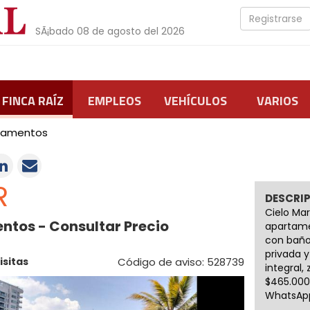
Registrarse
SÃ¡bado 08 de agosto del 2026
FINCA RAÍZ
EMPLEOS
VEHÍCULOS
VARIOS
tamentos
R
DESCRI
Cielo Mar
ntos - Consultar Precio
apartamen
con baño 
privada y
Visitas
Código de aviso: 528739
integral,
$465.000
WhatsApp