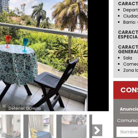
CARACT
Depart
Ciudad
Barrio:
CARACT
ESPECIA
CARACT
GENERA
Sala
Come
Zona l
CON
Detener Galeria
Anunci
Comunica