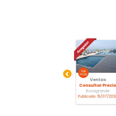
as
Ventas
Ventas
0.000
Consultar Precio
Consultar Preci
a
Bocagrande
Bocagrande
4/08/2026
Publicado: 18/07/2026
Publicado: 15/07/202