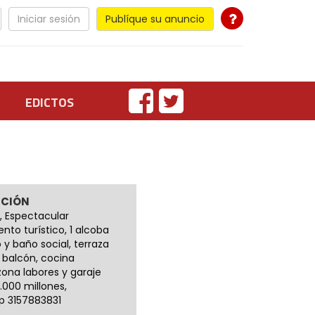
Iniciar sesión
Publíque su anuncio
EDICTOS
PCIÓN
, Espectacular
to turístico, 1 alcoba
y baño social, terraza
 balcón, cocina
 zona labores y garaje
.000 millones,
 3157883831