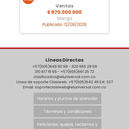
Ventas
$ 970.000.000
Manga
Publicado: 12/08/2026
Líneas Directas
+57(605)649 90 99 - 320 665 29 58
310 617 19 69 - +57(605)661 25 72
clasificados@eluniversal.com.co
Línea de soporte Clasiweb: +57(605)642 46 Ext: 337
Email: soporteclasiweb@eluniversal.com.co
Horarios y puntos de atención
Términos y condiciones
Peticiones, quejas, reclamos y