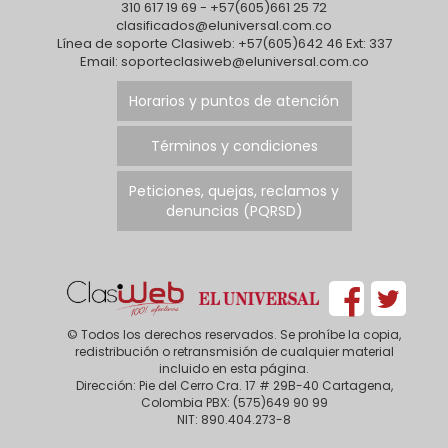
310 617 19 69 - +57(605)661 25 72
clasificados@eluniversal.com.co
Línea de soporte Clasiweb: +57(605)642 46 Ext: 337
Email: soporteclasiweb@eluniversal.com.co
Horarios y puntos de atención
Términos y condiciones
Peticiones, quejas, reclamos y
denuncias (PQRSD)
© Todos los derechos reservados. Se prohíbe la copia,
redistribución o retransmisión de cualquier material
incluido en esta página.
Dirección: Pie del Cerro Cra. 17 # 29B-40 Cartagena,
Colombia PBX: (575)649 90 99
NIT: 890.404.273-8