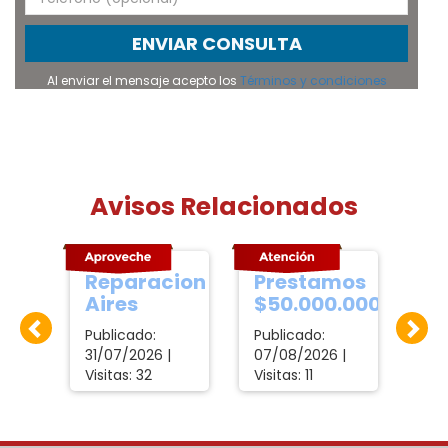
ENVIAR CONSULTA
Al enviar el mensaje acepto los
Términos y condiciones
Avisos Relacionados
Reparacion
Prestamos
Re
o
Aires
$50.000.000
Ai
e
Publicado:
Publicado:
Pub
31/07/2026 |
07/08/2026 |
08/
Visitas: 32
Visitas: 11
Visi
|
wilfrio,
Prestamos a
wilf
reparación
Empresas,
rep
ues