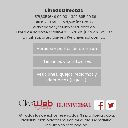
Minisplit.
microempresas,
Mini
RAN
Instalación y
comerciantes,
In
Líneas Directas
mantenimiento.
ganaderos
man
+57(605)649 90 99 - 320 665 29 58
Trabajo
sector
Tra
310 617 19 69 - +57(605)661 25 72
garantizado,
agropecuario,
gar
clasificados@eluniversal.com.co
neveras,
Intereses 1.2%,
nev
CON
Línea de soporte Clasiweb: +57(605)642 46 Ext: 337
lavadora.
1.5%,
lav
Email: soporteclasiweb@eluniversal.com.co
Domicilios.
$50.000.000 a
Dom
S.
Whatsapp:
$1.000.000.000
Wha
por
Horarios y puntos de atención
3117248179.
y
311
tos
$5.000.000.000.
ujo
Términos y condiciones
Informes:
 86
3012942504
Peticiones, quejas, reclamos y
-3104698747.
do
denuncias (PQRSD)
Correo:
ra,
rangelasociados9@hotmai
vito
© Todos los derechos reservados. Se prohíbe la copia,
redistribución o retransmisión de cualquier material
incluido en esta página.
s,