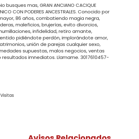
No busques mas, GRAN ANCIANO CACIQUE
UNICO CON PODERES ANCESTRALES. Conocido por
mayor, 86 años, combatiendo magia negra,
eras, maleficios, brujerías, evito divorcios,
umillaciones, infidelidad, retiro amante,
entido pidiéndote perdón, implorándote amor,
atrimonios, unión de parejas cualquier sexo,
rmedades supuestas, malos negocios, ventas
o resultados imnediatos. Llamame. 3017610457-
Visitas
Avisos Relacionados