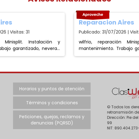
ires
Reparacion Aires
6 | Visitas: 31
Publicado: 31/07/2026 | Visit
ión y
wilfrio, reparación Minisplit. Instalación y
bajo garantizado, neveras,
mantenimiento. Trabajo ga
lavadora. Domicilios. Whatsapp: 3117248179.
lavadora. Dom
Horarios y puntos de atención
Términos y condiciones
© Todos los dere
retransmisión de
Peticiones, quejas, reclamos y
Dirección: Pie d
denuncias (PQRSD)
99
NIT: 890.404.273