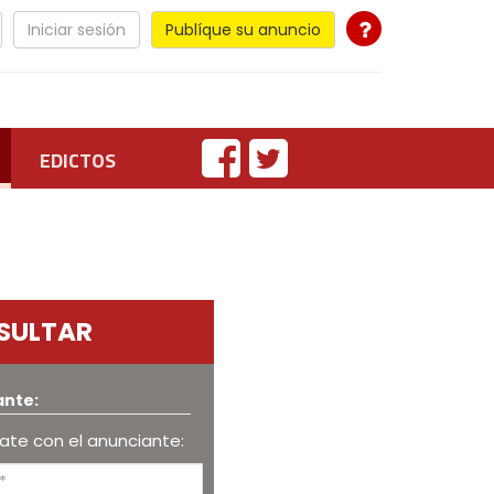
Iniciar sesión
Publíque su anuncio
EDICTOS
SULTAR
ante:
te con el anunciante: