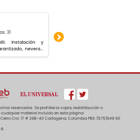
ARRIENDO LLANTERIA.
as: 31
Publicado: 05/08/2026 | Visitas: 35
OLAYA SECTOR RAFAEL NUÑEZ, ARRIE
rantizado, neveras,
LLANTERIA. Cel. 3013781742.
icilios. Whatsapp: 3117248179.
chos reservados. Se prohíbe la copia, redistribución o
 cualquier material incluido en esta página.
el Cerro Cra. 17 # 29B-40 Cartagena, Colombia PBX: (575)649 90
-8