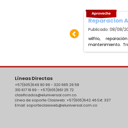
rsor hipotecamos
Reparacion A
9/07/2026 | Visitas: 92
Publicado: 08/08/202
tecamos 2.5%, 3.5%,
wilfrio, reparación Minisplit. Instalac
asta $3.000.000.000;
mantenimiento. Tra
vehículos: Whatsapp: 3113975169 -
4
Líneas Directas
+57(605)649 90 99 - 320 665 29 58
310 617 19 69 - +57(605)661 25 72
clasificados@eluniversal.com.co
Línea de soporte Clasiweb: +57(605)642 46 Ext: 337
Email: soporteclasiweb@eluniversal.com.co