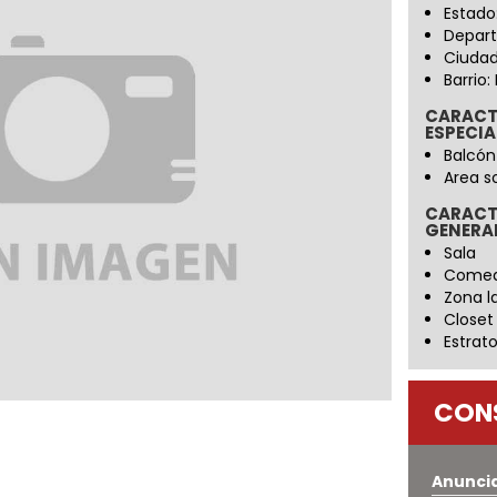
Estado
Depart
Ciudad
Barrio:
CARACT
ESPECIA
Balcón
Area s
CARACT
GENERA
Sala
Come
Zona l
Closet
Estrato
CON
Anunci