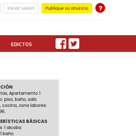
Iniciar sesión
Publíque su anuncio
EDICTOS
PCIÓN
otas, Apartamento 1
o. piso, baño, sala
 cocina, zona labores:
96.
ERíSTICAS BÁSICAS
s: 1 alcoba
 1 baño