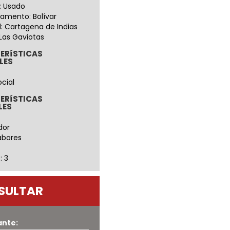
: Usado
amento: Bolívar
: Cartagena de Indias
 Las Gaviotas
ERíSTICAS
LES
ocial
ERíSTICAS
LES
dor
abores
: 3
SULTAR
ante: