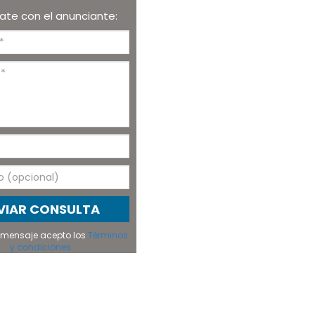
te con el anunciante:
VIAR CONSULTA
el mensaje acepto los
Términos
y condiciones