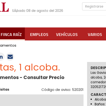
Registrarse
SÃ¡bado 08 de agosto del 2026
FINCA RAÍZ
EMPLEOS
VEHÍCULOS
VARIOS
tamentos
tas, 1 alcoba.
DESCRI
Las Gavi
amentos - Consultar Precio
alcoba, 2
comedor,
32052172
isitas
Código de aviso: 520201
CARACT
Alcoba
Baños: